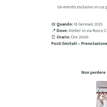
Un evento esclusivo in cui 
📅
Quando:
16 Gennaio 2025
📍
Dove:
Atelier in via Rocco C
⏰
Orario:
Ore 20:00
Posti limitati – Prenotazione
Non perdere q